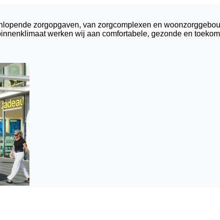
 uiteenlopende zorgopgaven, van zorgcomplexen en woonzorggeb
n binnenklimaat werken wij aan comfortabele, gezonde en toek