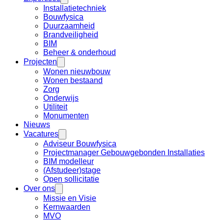
Installatietechniek
Bouwfysica
Duurzaamheid
Brandveiligheid
BIM
Beheer & onderhoud
Projecten
Wonen nieuwbouw
Wonen bestaand
Zorg
Onderwijs
Utiliteit
Monumenten
Nieuws
Vacatures
Adviseur Bouwfysica
Projectmanager Gebouwgebonden Installaties
BIM modelleur
(Afstudeer)stage
Open sollicitatie
Over ons
Missie en Visie
Kernwaarden
MVO