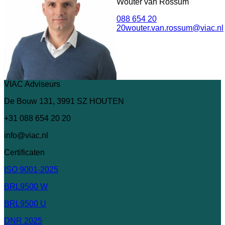
Wouter van Rossum
088 654 20
20
wouter.van.rossum@viac.nl
VIAC Adviseurs
De Bouw 131, 3991 SZ HOUTEN
+31 088 654 20 20
info@viac.nl
Certificaten
ISO 9001-2025
BRL9500 W
BRL9500 U
DNR 2025