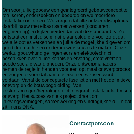
Om voor jullie gebouw een geïntegreerd gebouwconcept te
realiseren, onderzoeken en beoordelen we meerdere
installatieconcepten. We zorgen dat alle ontwerpdisciplines
daarbij nauw met elkaar samenwerken (concurrent
engineering) en kijken verder dan wat de standaard is. Zo
ontstaat een multidisciplinaire aanpak die ervoor zorgt dat
we alle opties verkennen en jullie de mogelijkheid geven om
goed doordachte en onderbouwde keuzes te maken. Onze
werktuigbouwkundige ingenieurs en elektrotechnici
beschikken over ruime kennis en ervaring, creativiteit en
goede sociale vaardigheden. Onze ontwerpmanagers
nemen de regie in handen voor een optimaal ontwerpproces
en zorgen ervoor dat aan alle eisen en wensen wordt
voldaan. Vanaf de conceptuele fase tot en met het definitieve
ontwerp en de bouwbegeleiding. Van
kostenramingen/begrotingen tot integraal installatietechnisch
ontwerp. Het succes van elk project draait om
inlevingsvermogen, samenwerking en vindingrijkheid. En dat
zit in ons DNA.
Contactpersoon