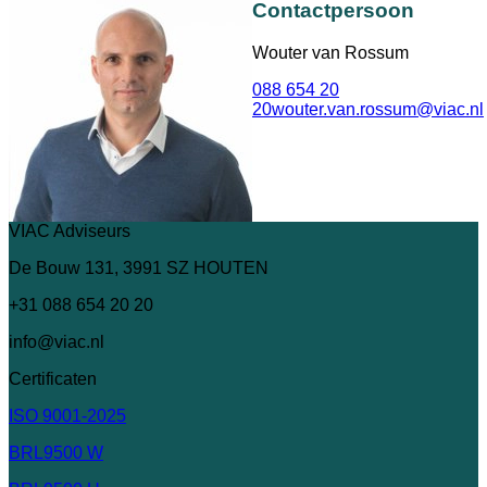
Contactpersoon
Wouter van Rossum
088 654 20
20
wouter.van.rossum@viac.nl
VIAC Adviseurs
De Bouw 131, 3991 SZ HOUTEN
+31 088 654 20 20
info@viac.nl
Certificaten
ISO 9001-2025
BRL9500 W