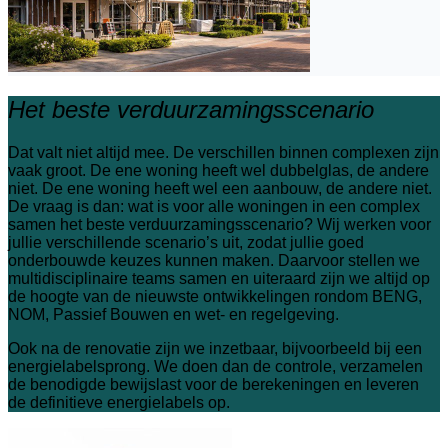
Het beste verduurzamingsscenario
Dat valt niet altijd mee. De verschillen binnen complexen zijn
vaak groot. De ene woning heeft wel dubbelglas, de andere
niet. De ene woning heeft wel een aanbouw, de andere niet.
De vraag is dan: wat is voor alle woningen in een complex
samen het beste verduurzamingsscenario? Wij werken voor
jullie verschillende scenario’s uit, zodat jullie goed
onderbouwde keuzes kunnen maken. Daarvoor stellen we
multidisciplinaire teams samen en uiteraard zijn we altijd op
de hoogte van de nieuwste ontwikkelingen rondom BENG,
NOM, Passief Bouwen en wet- en regelgeving.
Ook na de renovatie zijn we inzetbaar, bijvoorbeeld bij een
energielabelsprong. We doen dan de controle, verzamelen
de benodigde bewijslast voor de berekeningen en leveren
de definitieve energielabels op.