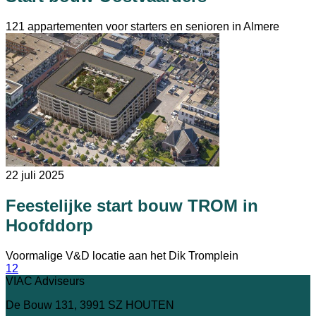
121 appartementen voor starters en senioren in Almere
22 juli 2025
Feestelijke start bouw TROM in
Hoofddorp
Voormalige V&D locatie aan het Dik Tromplein
1
2
VIAC Adviseurs
De Bouw 131, 3991 SZ HOUTEN