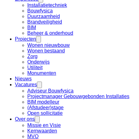
Installatietechniek
Bouwfysica
Duurzaamheid
Brandveiligheid
BIM
Beheer & onderhoud
Projecten
Wonen nieuwbouw
Wonen bestaand
Zorg
Onderwijs
Utiliteit
Monumenten
Nieuws
Vacatures
Adviseur Bouwfysica
Projectmanager Gebouwgebonden Installaties
BIM modelleur
(Afstudeer)stage
Open sollicitatie
Over ons
Missie en Visie
Kernwaarden
MVO