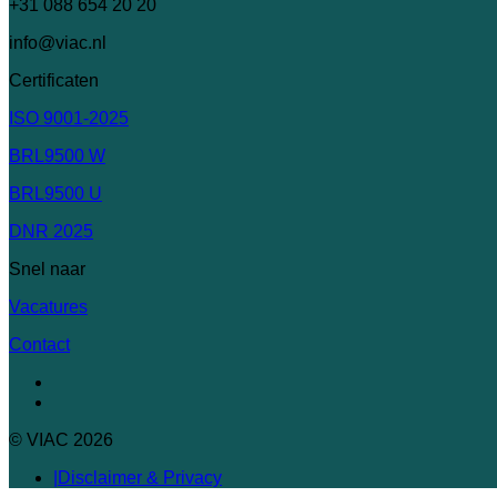
+31 088 654 20 20
info@viac.nl
Certificaten
ISO 9001-2025
BRL9500 W
BRL9500 U
DNR 2025
Snel naar
Vacatures
Contact
© VIAC 2026
Disclaimer & Privacy