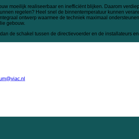
ebouw moeilijk realiseerbaar en inefficiënt blijken. Daarom verd
t kunnen regelen? Heel snel de binnentemperatuur kunnen verande
ntegraal ontwerp waarmee de techniek maximaal ondersteunend
ullie gebouw.
an de schakel tussen de directievoerder en de installateurs en 
sum@viac.nl