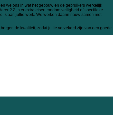
iepen we ons in wat het gebouw en de gebruikers werkelijk
ren? Zijn er extra eisen rondom veiligheid of specifieke
 is aan jullie werk. We werken daarin nauw samen met
borgen de kwaliteit, zodat jullie verzekerd zijn van een goede