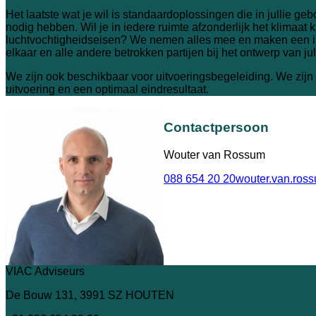
Het laatste wat je wil is standaardoplossingen die in jullie g
nodig hebben. Wil je in iedere ruimte afzonderlijk het klimaa
luchtvochtigheidseisen? We nemen alles mee en maken een i
elkaar en alle andere betrokken partijen bij het ontwerp van j
We zijn ook beschikbaar voor uitvoeringsbegeleiding. We zijn d
uitvoering en een optimaal eindresultaat.
Contactpersoon
Wouter van Rossum
088 654 20 20
wouter.van.ros
VIAC Adviseurs
De Bouw 131, 3991 SZ HOUTEN