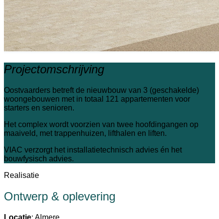
Projectomschrijving
Oostvaarders betreft de nieuwbouw van 3 (geschakelde)
woongebouwen met in totaal 121 appartementen voor
starters en senioren.
Het complex wordt voorzien van twee hoofdingangen op
maaiveld, met trappenhuizen, lifthalen en liften.
VIAC verzorgt het installatietechnisch advies én het
bouwfysisch advies.
Realisatie
Ontwerp & oplevering
Locatie
: Almere