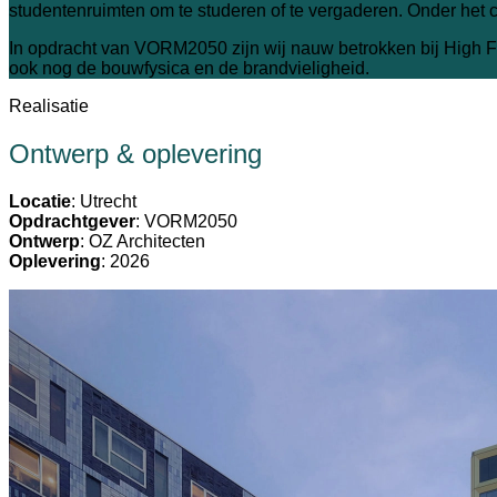
studentenruimten om te studeren of te vergaderen. Onder het 
In opdracht van VORM2050 zijn wij nauw betrokken bij High Fi
ook nog de bouwfysica en de brandvieligheid.
Realisatie
Ontwerp & oplevering
Locatie
: Utrecht
Opdrachtgever
: VORM2050
Ontwerp
: OZ Architecten
Oplevering
: 2026