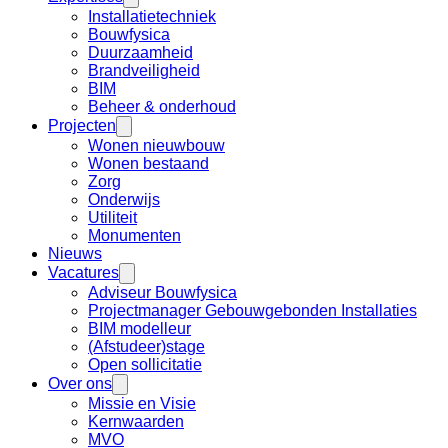
Installatietechniek
Bouwfysica
Duurzaamheid
Brandveiligheid
BIM
Beheer & onderhoud
Projecten
Wonen nieuwbouw
Wonen bestaand
Zorg
Onderwijs
Utiliteit
Monumenten
Nieuws
Vacatures
Adviseur Bouwfysica
Projectmanager Gebouwgebonden Installaties
BIM modelleur
(Afstudeer)stage
Open sollicitatie
Over ons
Missie en Visie
Kernwaarden
MVO