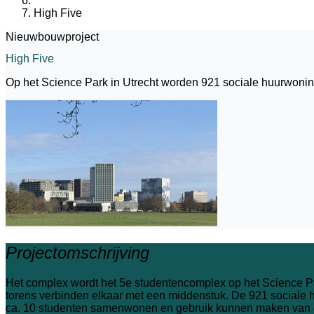
High Five
Nieuwbouwproject
High Five
Op het Science Park in Utrecht worden 921 sociale huurwoni
Projectomschrijving
Het complex wordt het 5e studentencomplex op het Science Pa
torens verbinden elkaar met een middenstuk. De 921 sociale 
ca. 10 studenten samenwonen en gebruik kunnen maken van 