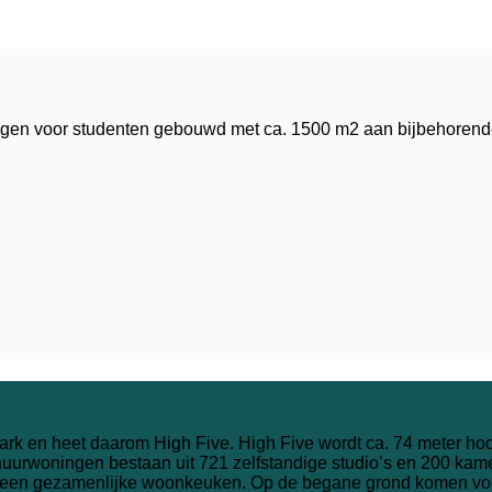
ngen voor studenten gebouwd met ca. 1500 m2 aan bijbehorend
rk en heet daarom High Five. High Five wordt ca. 74 meter hoo
huurwoningen bestaan uit 721 zelfstandige studio’s en 200 ka
een gezamenlijke woonkeuken. Op de begane grond komen voor