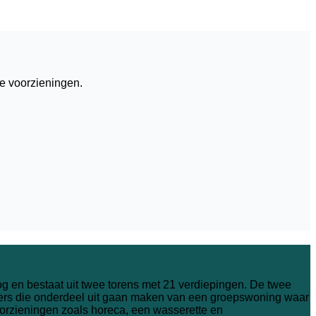
e voorzieningen.
g en bestaat uit twee torens met 21 verdiepingen. De twee
mers die onderdeel uit gaan maken van een groepswoning waar
zieningen zoals horeca, een wasserette en