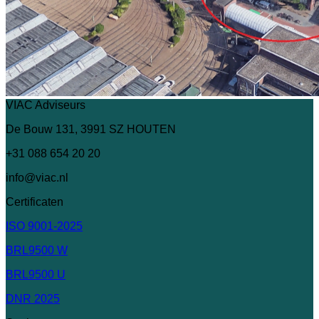
VIAC Adviseurs
De Bouw 131, 3991 SZ HOUTEN
+31 088 654 20 20
info@viac.nl
Certificaten
ISO 9001-2025
BRL9500 W
BRL9500 U
DNR 2025