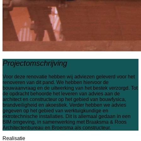
Projectomschrijving
Voor deze renovatie hebben wij adviezen geleverd voor het
renoveren van dit pand. We hebben hiervoor de
bouwaanvraag en de uitwerking van het bestek verzorgd. Tot
de opdracht behoorde het leveren van advies aan de
architect en constructeur op het gebied van bouwfysica,
brandveiligheid en akoestiek. Verder hebben we advies
gegeven op het gebied van werktuigkundige en
ektrotechnische installaties. Dit is allemaal gedaan in een
BIM omgeving, in samenwerking met Braaksma & Roos
Architectenbureau en Broersma als constructeur.
Realisatie